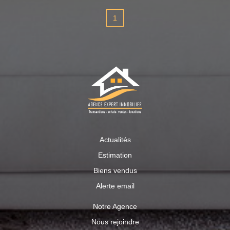
directe dans le salon, une cuisine, une salle de bain avec
WC, une mezzanine et une chambre à l'étage. La
1
deuxième maison de 118 m2 habitable est édifiée sur un
sous-sol total (garage, 2 grandes pièces dont une avec
cheminée), se compose d'une entrée au rez-de-chaussée
donnant accès à la cuisine, un salon séjour de 28 m2
avec portes-fenêtres coulissantes, une salle d'eau, WC, 3
chambres et une autre en mezzanine à l'étage. Le jardin
est tout aménagé en terrasse sans vis à vis. Véritable
havre de paix, à visiter sans hésiter! Contact Natacha au
06/81/21/39/68
Actualités
Estimation
Biens vendus
Alerte email
Notre Agence
Nous rejoindre